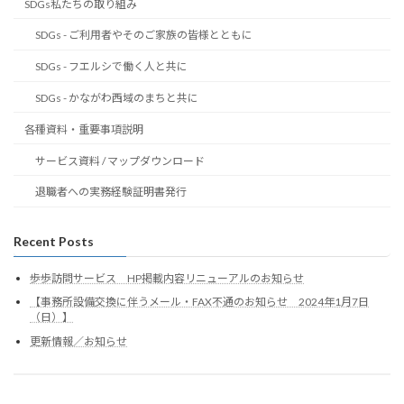
SDGs私たちの取り組み
SDGs - ご利用者やそのご家族の皆様とともに
SDGs - フエルシで働く人と共に
SDGs - かながわ西域のまちと共に
各種資料・重要事項説明
サービス資料 / マップダウンロード
退職者への実務経験証明書発行
Recent Posts
歩歩訪問サービス HP掲載内容リニューアルのお知らせ
【事務所設備交換に伴うメール・FAX不通のお知らせ 2024年1月7日
（日）】
更新情報／お知らせ